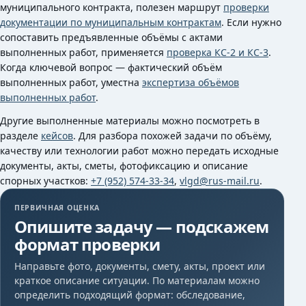
муниципального контракта, полезен маршрут
проверки
документации по муниципальным контрактам
. Если нужно
сопоставить предъявленные объёмы с актами
выполненных работ, применяется
проверка КС-2 и КС-3
.
Когда ключевой вопрос — фактический объём
выполненных работ, уместна
экспертиза объёмов
выполненных работ
.
Другие выполненные материалы можно посмотреть в
разделе
кейсов
. Для разбора похожей задачи по объёму,
качеству или технологии работ можно передать исходные
документы, акты, сметы, фотофиксацию и описание
спорных участков:
+7 (952) 574-33-34
,
vlgd@rus-mail.ru
.
ПЕРВИЧНАЯ ОЦЕНКА
Опишите задачу — подскажем
формат проверки
Направьте фото, документы, смету, акты, проект или
краткое описание ситуации. По материалам можно
определить подходящий формат: обследование,