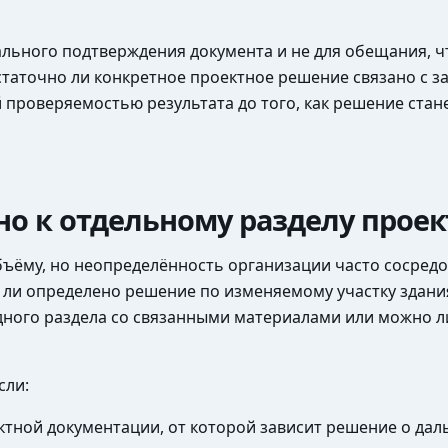
ального подтверждения документа и не для обещания, ч
статочно ли конкретное проектное решение связано с з
проверяемостью результата до того, как решение стан
но к отдельному разделу проек
ёму, но неопределённость организации часто сосредот
 ли определено решение по изменяемому участку здания
дного раздела со связанными материалами или можно л
сли:
ктной документации, от которой зависит решение о да