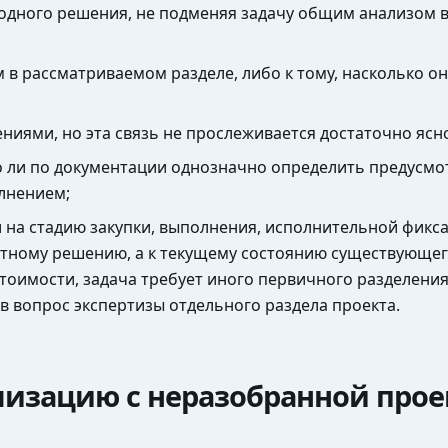
дного решения, не подменяя задачу общим анализом в
в рассматриваемом разделе, либо к тому, насколько о
иями, но эта связь не прослеживается достаточно ясн
о ли по документации однозначно определить предусмо
олнением;
 на стадию закупки, выполнения, исполнительной фикс
ектному решению, а к текущему состоянию существующе
оимости, задача требует иного первичного разделения
 вопрос экспертизы отдельного раздела проекта.
лизацию с неразобранной про