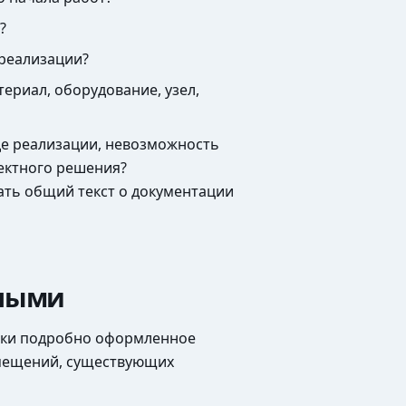
?
 реализации?
ериал, оборудование, узел,
де реализации, невозможность
ектного решения?
ать общий текст о документации
нными
ески подробно оформленное
помещений, существующих