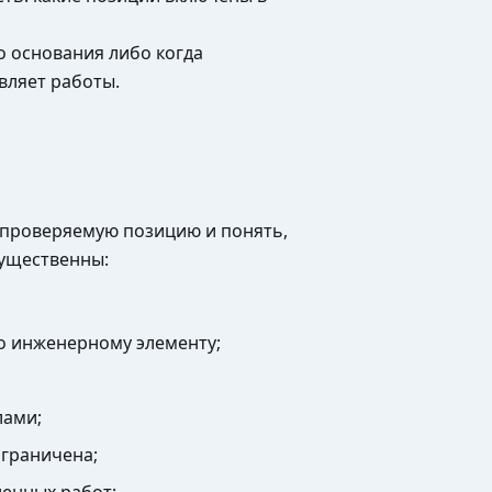
о основания либо когда
вляет работы.
 проверяемую позицию и понять,
существенны:
бо инженерному элементу;
лами;
ограничена;