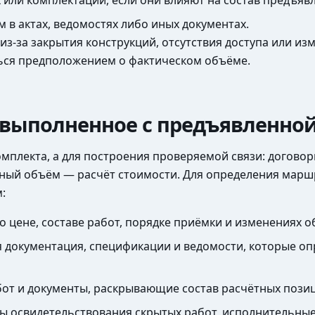
х или комплектации, если они влияют на состав предъяв
в актах, ведомостях либо иных документах.
из-за закрытия конструкций, отсутствия доступа или из
ться предположением о фактическом объёме.
 выполненное с предъявленно
мплекта, а для построения проверяемой связи: догово
нный объём — расчёт стоимости. Для определения мар
:
о цене, составе работ, порядке приёмки и изменениях о
я документация, спецификации и ведомости, которые 
бот и документы, раскрывающие состав расчётных пози
ты освидетельствования скрытых работ, исполнительные