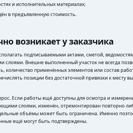
остях и исполнительных материалах;
дён в предъявленную стоимость.
но возникает у заказчика
асполагать подписываемыми актами, сметой, ведомост
ими слоями. Внешне выполненный участок не всегда поз
ть, количество применённых элементов или состав раб
еречислять позиции без достаточной привязки к месту 
прос. Если работы ещё доступны для осмотра и измере
дующими слоями, изменён, отремонтирован повторно либ
дельные объёмы может быть ограничена. Именно поэтом
данные ещё могут быть подтверждены.