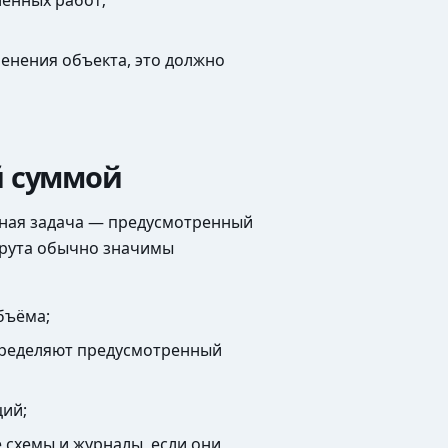
ленных работ;
менения объекта, это должно
й суммой
рная задача — предусмотренный
шрута обычно значимы
бъёма;
определяют предусмотренный
ций;
 схемы и журналы, если они