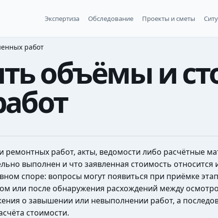
Экспертиза
Обследование
Проекты и сметы
Сит
ненных работ
ть объёмы и ст
работ
и ремонтных работ, акты, ведомости либо расчётные ма
льно выполнен и что заявленная стоимость относится и
явном споре: вопросы могут появиться при приёмке этап
ктом или после обнаружения расхождений между осмотр
жения о завышении или невыполнении работ, а последо
асчёта стоимости.